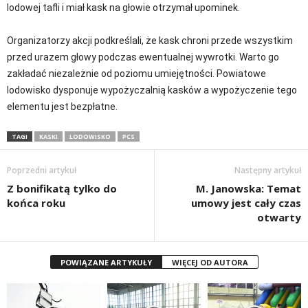
lodowej tafli i miał kask na głowie otrzymał upominek.
Organizatorzy akcji podkreślali, że kask chroni przede wszystkim
przed urazem głowy podczas ewentualnej wywrotki. Warto go
zakładać niezależnie od poziomu umiejętności. Powiatowe
lodowisko dysponuje wypożyczalnią kasków a wypożyczenie tego
elementu jest bezpłatne.
TAGI
KASKI
LODOWISKO
PCS
Poprzedni artykuł
Następny artykuł
Z bonifikatą tylko do
M. Janowska: Temat
końca roku
umowy jest cały czas
otwarty
POWIĄZANE ARTYKUŁY
WIĘCEJ OD AUTORA