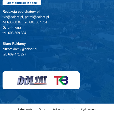
Skontaktuj się z nami!
Redakcja ebelchatow.pl
tkb@dolsat.pl, patrol@dolsat.pl
44 635 08 07, tel. 601 307 761
Dziennikarz
tel. 605 309 304
Biuro Reklamy
biuroreklamy@dolsat.pl
tel. 609 471 277
Aktualności
Sport
Reklama
TKB
Ogłoszenia