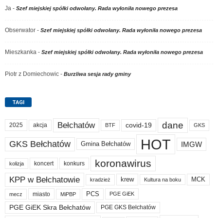
Ja
-
Szef miejskiej spółki odwołany. Rada wyłoniła nowego prezesa
Obserwator
-
Szef miejskiej spółki odwołany. Rada wyłoniła nowego prezesa
Mieszkanka
-
Szef miejskiej spółki odwołany. Rada wyłoniła nowego prezesa
Piotr z Domiechowic
-
Burzliwa sesja rady gminy
TAGI
dane
Bełchatów
akcja
covid-19
2025
BTF
GKS
HOT
GKS Bełchatów
IMGW
Gmina Bełchatów
koronawirus
koncert
konkurs
kolizja
KPP w Bełchatowie
krew
MCK
kradzież
Kultura na boku
PCS
miasto
PGE GiEK
mecz
MiPBP
PGE GiEK Skra Bełchatów
PGE GKS Bełchatów