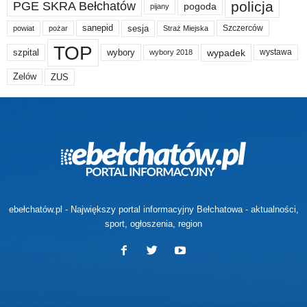
policja
PGE SKRA Bełchatów
pogoda
pijany
sanepid
sesja
Szczerców
powiat
Straż Miejska
pożar
TOP
wypadek
szpital
wybory
wybory 2018
wystawa
Zelów
ZUS
ebełchatów.pl - Największy portal informacyjny Bełchatowa - aktualności,
sport, ogłoszenia, region