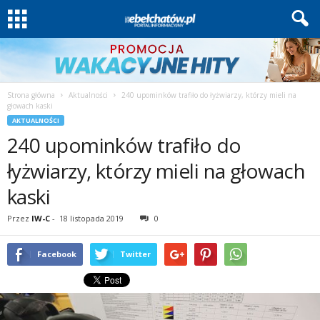
Strona główna
Aktualności
240 upominków trafiło do łyżwiarzy, którzy mieli na
głowach kaski
AKTUALNOŚCI
240 upominków trafiło do
łyżwiarzy, którzy mieli na głowach
kaski
Przez
IW-C
-
18 listopada 2019
0
Facebook
Twitter