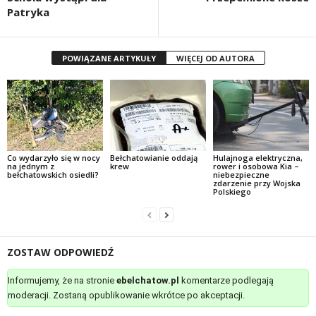
Patryka
POWIĄZANE ARTYKUŁY
WIĘCEJ OD AUTORA
Co wydarzyło się w nocy
Bełchatowianie oddają
Hulajnoga elektryczna,
na jednym z
krew
rower i osobowa Kia –
bełchatowskich osiedli?
niebezpieczne
zdarzenie przy Wojska
Polskiego
ZOSTAW ODPOWIEDŹ
Informujemy, że na stronie
ebelchatow.pl
komentarze podlegają
moderacji. Zostaną opublikowanie wkrótce po akceptacji.