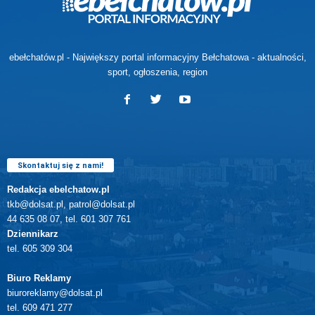
ebełchatów.pl - Największy portal informacyjny Bełchatowa - aktualności,
sport, ogłoszenia, region
Skontaktuj się z nami!
Redakcja ebelchatow.pl
tkb@dolsat.pl, patrol@dolsat.pl
44 635 08 07, tel. 601 307 761
Dziennikarz
tel. 605 309 304
Biuro Reklamy
biuroreklamy@dolsat.pl
tel. 609 471 277