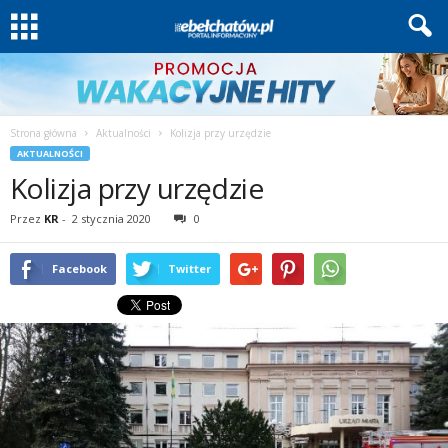
Strona główna
Aktualności
Kolizja przy urzędzie
AKTUALNOŚCI
Kolizja przy urzędzie
Przez
KR
-
2 stycznia 2020
0
Facebook
Twitter