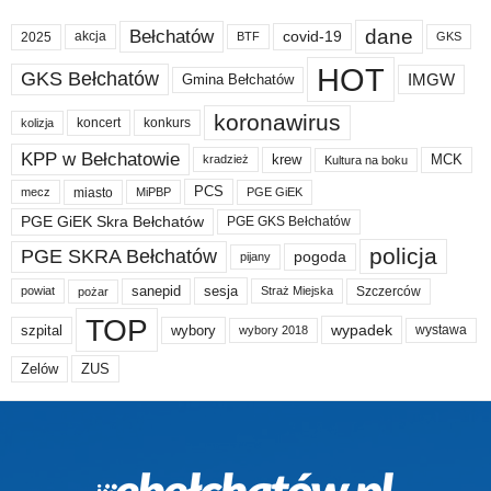
dane
Bełchatów
akcja
covid-19
2025
BTF
GKS
HOT
GKS Bełchatów
IMGW
Gmina Bełchatów
koronawirus
koncert
konkurs
kolizja
KPP w Bełchatowie
krew
MCK
kradzież
Kultura na boku
PCS
miasto
PGE GiEK
mecz
MiPBP
PGE GiEK Skra Bełchatów
PGE GKS Bełchatów
policja
PGE SKRA Bełchatów
pogoda
pijany
sanepid
sesja
Szczerców
powiat
Straż Miejska
pożar
TOP
wypadek
szpital
wybory
wybory 2018
wystawa
Zelów
ZUS