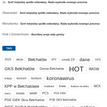
Ja
-
Szef miejskiej spółki odwołany. Rada wyłoniła nowego prezesa
Obserwator
-
Szef miejskiej spółki odwołany. Rada wyłoniła nowego prezesa
Mieszkanka
-
Szef miejskiej spółki odwołany. Rada wyłoniła nowego prezesa
Piotr z Domiechowic
-
Burzliwa sesja rady gminy
TAGI
dane
Bełchatów
akcja
covid-19
2025
BTF
GKS
HOT
GKS Bełchatów
IMGW
Gmina Bełchatów
koronawirus
koncert
konkurs
kolizja
KPP w Bełchatowie
krew
MCK
kradzież
Kultura na boku
PCS
miasto
PGE GiEK
mecz
MiPBP
PGE GiEK Skra Bełchatów
PGE GKS Bełchatów