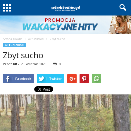
Strona główna
Aktualności
Zbyt sucho
AKTUALNOŚCI
Zbyt sucho
Przez
KR
-
23 kwietnia 2020
0
Facebook
Twitter