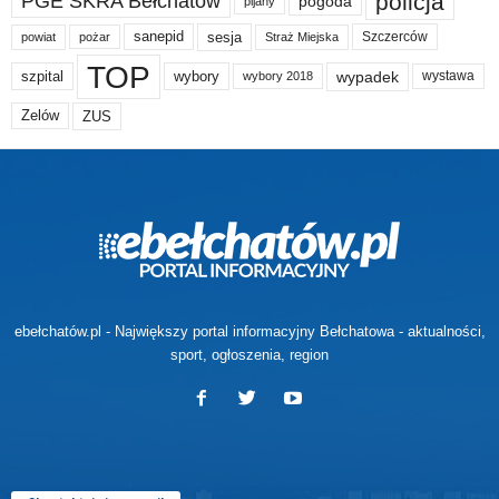
policja
PGE SKRA Bełchatów
pogoda
pijany
sanepid
sesja
Szczerców
powiat
Straż Miejska
pożar
TOP
wypadek
szpital
wybory
wybory 2018
wystawa
Zelów
ZUS
ebełchatów.pl - Największy portal informacyjny Bełchatowa - aktualności,
sport, ogłoszenia, region