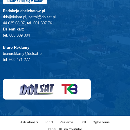
Skontaktuj się z nami!
Redakcja ebelchatow.pl
tkb@dolsat.pl, patrol@dolsat.pl
44 635 08 07, tel. 601 307 761
Dziennikarz
tel. 605 309 304
Biuro Reklamy
biuroreklamy@dolsat.pl
tel. 609 471 277
Aktualności
Sport
Reklama
TKB
Ogłoszenia
Kanał TKB na Youtube