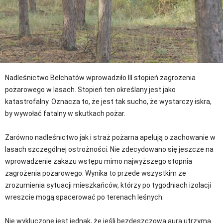
Nadleśnictwo Bełchatów wprowadziło III stopień zagrożenia
pożarowego w lasach. Stopień ten określany jest jako
katastrofalny. Oznacza to, że jest tak sucho, że wystarczy iskra,
by wywołać fatalny w skutkach pożar.
Zarówno nadleśnictwo jak i straż pożarna apelują o zachowanie w
lasach szczególnej ostrożności. Nie zdecydowano się jeszcze na
wprowadzenie zakazu wstępu mimo najwyższego stopnia
zagrożenia pożarowego. Wynika to przede wszystkim ze
zrozumienia sytuacji mieszkańców, którzy po tygodniach izolacji
wreszcie mogą spacerować po terenach leśnych.
Nie wykluczone jest jednak, że jeśli bezdeszczowa aura utrzyma