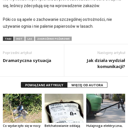
się, leśnicy zdecydują się na wprowadzenie zakazów.
Póki co są apele o zachowanie szczególnej ostrożności, nie
używanie ognia i nie palenie papierosów w lasach.
TAGI
HOT
LAS
ZAGROŻENIE POŻAROWE
Poprzedni artykuł
Następny artykuł
Dramatyczna sytuacja
Jak działa wydział
komunikacji?
POWIĄZANE ARTYKUŁY
WIĘCEJ OD AUTORA
Co wydarzyło się w nocy
Bełchatowianie oddają
Hulajnoga elektryczna,