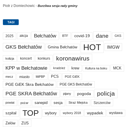
Piotr z Domiechowic
-
Burzliwa sesja rady gminy
TAGI
dane
Bełchatów
akcja
covid-19
2025
BTF
GKS
HOT
GKS Bełchatów
IMGW
Gmina Bełchatów
koronawirus
koncert
konkurs
kolizja
KPP w Bełchatowie
krew
MCK
kradzież
Kultura na boku
PCS
miasto
PGE GiEK
mecz
MiPBP
PGE GiEK Skra Bełchatów
PGE GKS Bełchatów
policja
PGE SKRA Bełchatów
pogoda
pijany
sanepid
sesja
Szczerców
powiat
Straż Miejska
pożar
TOP
wypadek
szpital
wybory
wybory 2018
wystawa
Zelów
ZUS