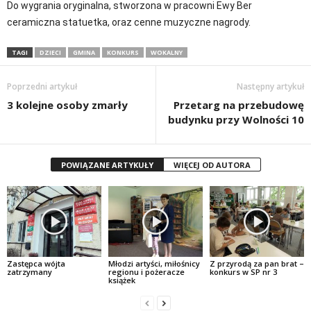
Do wygrania oryginalna, stworzona w pracowni Ewy Ber
ceramiczna statuetka, oraz cenne muzyczne nagrody.
TAGI
DZIECI
GMINA
KONKURS
WOKALNY
Poprzedni artykuł
Następny artykuł
3 kolejne osoby zmarły
Przetarg na przebudowę
budynku przy Wolności 10
POWIĄZANE ARTYKUŁY
WIĘCEJ OD AUTORA
Zastępca wójta
Młodzi artyści, miłośnicy
Z przyrodą za pan brat –
zatrzymany
regionu i pożeracze
konkurs w SP nr 3
książek