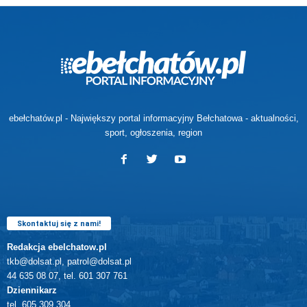
ebełchatów.pl - Największy portal informacyjny Bełchatowa - aktualności,
sport, ogłoszenia, region
Skontaktuj się z nami!
Redakcja ebelchatow.pl
tkb@dolsat.pl, patrol@dolsat.pl
44 635 08 07, tel. 601 307 761
Dziennikarz
tel. 605 309 304