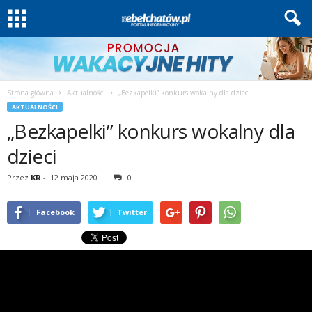
Strona główna
Aktualności
„Bezkapelki” konkurs wokalny dla dzieci
AKTUALNOŚCI
„Bezkapelki” konkurs wokalny dla
dzieci
Przez
KR
-
12 maja 2020
0
Facebook
Twitter