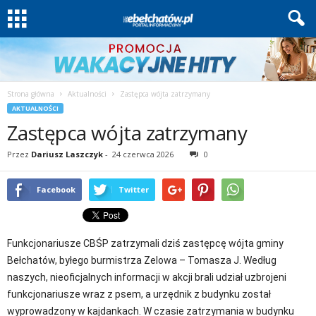
Strona główna
Aktualności
Zastępca wójta zatrzymany
AKTUALNOŚCI
Zastępca wójta zatrzymany
Przez
Dariusz Laszczyk
-
24 czerwca 2026
0
Facebook
Twitter
Funkcjonariusze CBŚP zatrzymali dziś zastępcę wójta gminy
Bełchatów, byłego burmistrza Zelowa – Tomasza J. Według
naszych, nieoficjalnych informacji w akcji brali udział uzbrojeni
funkcjonariusze wraz z psem, a urzędnik z budynku został
wyprowadzony w kajdankach. W czasie zatrzymania w budynku