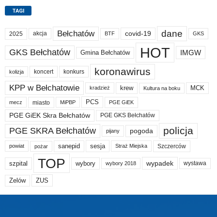
TAGI
dane
Bełchatów
akcja
covid-19
2025
BTF
GKS
HOT
GKS Bełchatów
IMGW
Gmina Bełchatów
koronawirus
koncert
konkurs
kolizja
KPP w Bełchatowie
krew
MCK
kradzież
Kultura na boku
PCS
miasto
PGE GiEK
mecz
MiPBP
PGE GiEK Skra Bełchatów
PGE GKS Bełchatów
policja
PGE SKRA Bełchatów
pogoda
pijany
sanepid
sesja
Szczerców
powiat
Straż Miejska
pożar
TOP
wypadek
szpital
wybory
wybory 2018
wystawa
Zelów
ZUS