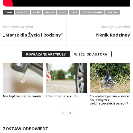
TAGI
ARESZT
CBŚP
GMINA
HOT
TOP
ZATRZYMANIE
ZELÓW
Poprzedni artykuł
Następny artykuł
„Marsz dla Życia i Rodziny”
Piknik Rodzinny
POWIĄZANE ARTYKUŁY
WIĘCEJ OD AUTORA
Nie będzie ciepłej wody
Utrudnienia w ruchu
Co wydarzyło się w nocy
na jednym z
bełchatowskich osiedli?
ZOSTAW ODPOWIEDŹ