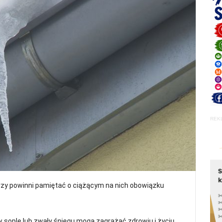
REK
órzy powinni pamiętać o ciążącym na nich obowiązku
sople lub zwały śniegu mogą zagrażać zdrowiu i życiu