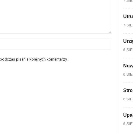
7 SI
Utru
7 SI
Urzą
6 SI
 podczas pisania kolejnych komentarzy.
Nowy
6 SI
Stro
6 SI
Upa
6 SI