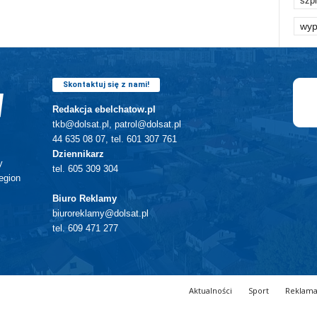
szpi
wyp
Skontaktuj się z nami!
Redakcja ebelchatow.pl
tkb@dolsat.pl, patrol@dolsat.pl
44 635 08 07, tel. 601 307 761
Dziennikarz
y
tel. 605 309 304
egion
Biuro Reklamy
biuroreklamy@dolsat.pl
tel. 609 471 277
Aktualności
Sport
Reklam