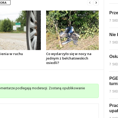
TORA
Prz
7 SI
Nie 
7 SI
ienia w ruchu
Co wydarzyło się w nocy na
Oska
jednym z bełchatowskich
osiedli?
7 SI
PGE
turn
mentarze podlegają moderacji. Zostaną opublikowanie
7 SI
Prac
upa