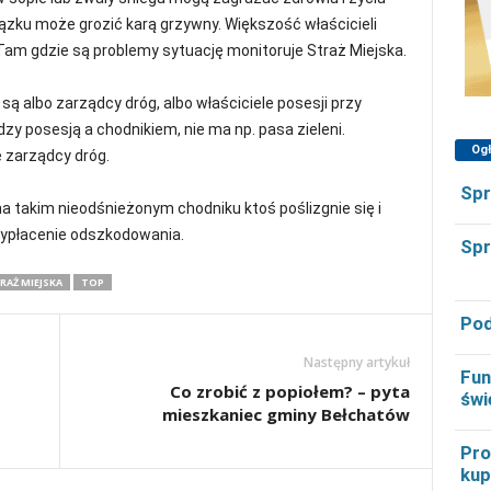
ązku może grozić karą grzywny. Większość właścicieli
Tam gdzie są problemy sytuację monitoruje Straż Miejska.
ą albo zarządcy dróg, albo właściciele posesji przy
y posesją a chodnikiem, nie ma np. pasa zieleni.
Og
 zarządcy dróg.
Spr
na takim nieodśnieżonym chodniku ktoś poślizgnie się i
wypłacenie odszkodowania.
Spr
RAŻ MIEJSKA
TOP
Pod
Następny artykuł
Fun
Co zrobić z popiołem? – pyta
świ
mieszkaniec gminy Bełchatów
Pro
kup