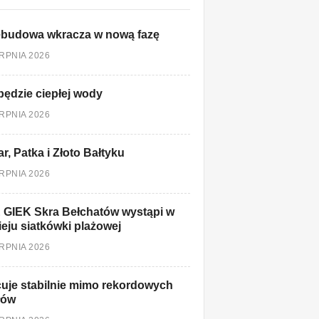
ebudowa wkracza w nową fazę
ERPNIA 2026
będzie ciepłej wody
ERPNIA 2026
r, Patka i Złoto Bałtyku
ERPNIA 2026
 GIEK Skra Bełchatów wystąpi w
ieju siatkówki plażowej
ERPNIA 2026
uje stabilnie mimo rekordowych
łów