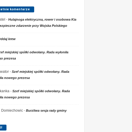
tatnie komentarze
tel
-
Hulajnoga elektryczna, rower i osobowa Kia
ezpieczne zdarzenie przy Wojska Polskiego
ddaj krew
zef miejskiej spółki odwołany. Rada wyłoniła
o prezesa
wator
-
Szef miejskiej spółki odwołany. Rada
iła nowego prezesa
kanka
-
Szef miejskiej spółki odwołany. Rada
iła nowego prezesa
 z Domiechowic
-
Burzliwa sesja rady gminy
GI