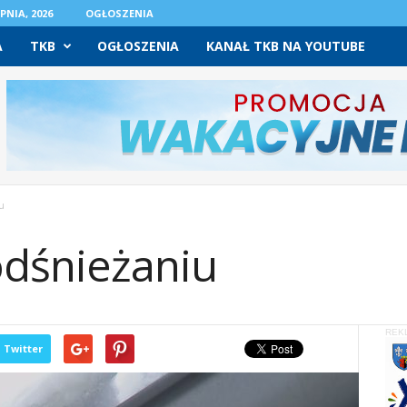
PNIA, 2026
OGŁOSZENIA
A
TKB
OGŁOSZENIA
KANAŁ TKB NA YOUTUBE
u
odśnieżaniu
REK
Twitter