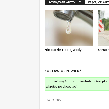
POWIĄZANE ARTYKUŁY
WIĘCEJ OD AU
Nie będzie ciepłej wody
Utrudn
ZOSTAW ODPOWIEDŹ
Informujemy, że na stronie
ebelchatow.pl
ko
wkrótce po akceptacji.