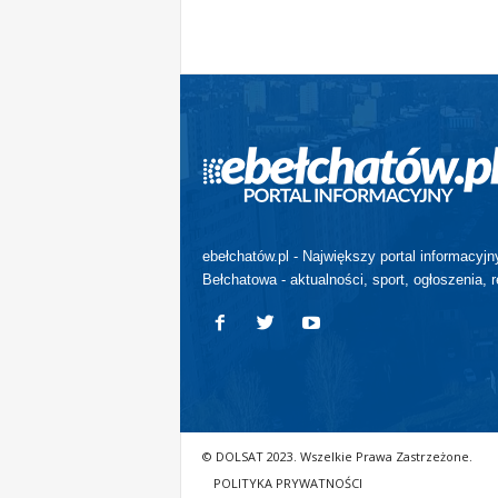
ebełchatów.pl - Największy portal informacyjn
Bełchatowa - aktualności, sport, ogłoszenia, r
© DOLSAT 2023. Wszelkie Prawa Zastrzeżone.
POLITYKA PRYWATNOŚCI