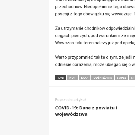
m
przechodniów. Niedopełnienie tego obowi
a
posesji z tego obowiązku się wywiązuje. 
c
j
Za utrzymanie chodników odpowiedzialni s
e
ciągach pieszych, pod warunkiem że międz
z
r
Wówczas taki teren należy już pod opiekę
e
g
Warto przypomnieć także o tym, że jeśli 
i
odniesie obrażenia, może ubiegać się o 
o
n
TAGI
HOT
KARA
ODŚNIEŻANIE
SOPLE
ST
u
Poprzedni artykuł
COVID-19: Dane z powiatu i
województwa