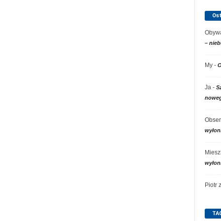
Os
Obywa
– nieb
My
-
O
Ja
-
S
noweg
Obser
wyłon
Miesz
wyłon
Piotr
TA