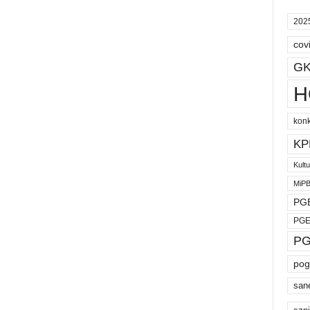
202
cov
GK
H
kon
KP
Kult
MiP
PGE
PGE
PG
pog
san