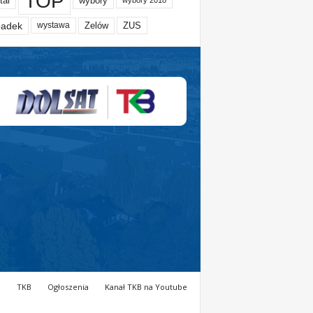
TOP
tal
wybory
wybory 2018
adek
Zelów
ZUS
wystawa
a
TKB
Ogłoszenia
Kanał TKB na Youtube