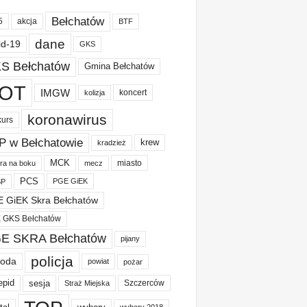
Bełchatów
akcja
5
BTF
dane
id-19
GKS
S Bełchatów
Gmina Bełchatów
OT
IMGW
koncert
kolizja
koronawirus
kurs
P w Bełchatowie
krew
kradzież
MCK
miasto
ura na boku
mecz
PCS
PGE GiEK
BP
 GiEK Skra Bełchatów
 GKS Bełchatów
E SKRA Bełchatów
pijany
policja
oda
powiat
pożar
epid
sesja
Szczerców
Straż Miejska