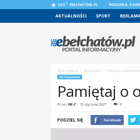
C
BEŁCHATÓW, PL
NIEDZIELA, 9 SIER
23.3
AKTUALNOŚCI
SPORT
REKLAM
e
b
e
l
c
h
a
Strona główna
Aktualności
Pamiętaj o odśnieżani
t
AKTUALNOŚCI
o
Pamiętaj o 
w
.
p
Przez
IW-C
-
15 stycznia 2021
0
l
–
PODZIEL SIĘ
Facebook
w
i
a
d