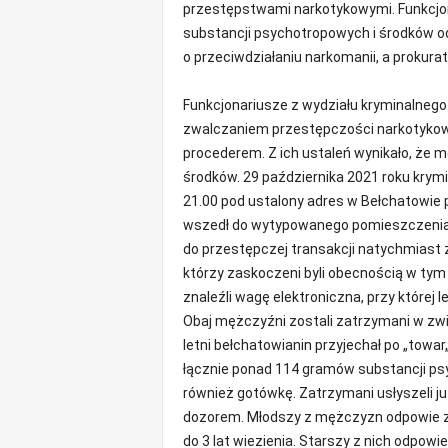
przestępstwami narkotykowymi. Funkcjon
m
substancji psychotropowych i środków od
a
c
o przeciwdziałaniu narkomanii, a prokura
j
e
Funkcjonariusze z wydziału kryminalnego
z
zwalczaniem przestępczości narkotykowe
r
procederem. Z ich ustaleń wynikało, że
e
środków. 29 października 2021 roku krymi
g
21.00 pod ustalony adres w Bełchatowie 
i
o
wszedł do wytypowanego pomieszczenia. 
n
do przestępczej transakcji natychmiast
u
którzy zaskoczeni byli obecnością w tym m
znaleźli wagę elektroniczna, przy której 
Obaj mężczyźni zostali zatrzymani w zwią
letni bełchatowianin przyjechał po „towar„
łącznie ponad 114 gramów substancji ps
również gotówkę. Zatrzymani usłyszeli ju
dozorem. Młodszy z mężczyzn odpowie za
do 3 lat wiezienia. Starszy z nich odpow