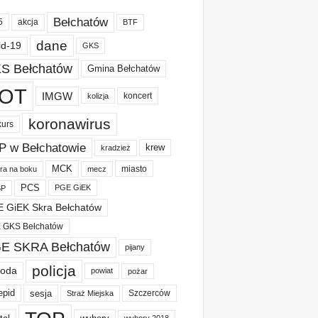
Bełchatów
akcja
5
BTF
dane
id-19
GKS
S Bełchatów
Gmina Bełchatów
OT
IMGW
koncert
kolizja
koronawirus
kurs
P w Bełchatowie
krew
kradzież
MCK
miasto
ura na boku
mecz
PCS
PGE GiEK
BP
 GiEK Skra Bełchatów
 GKS Bełchatów
E SKRA Bełchatów
pijany
policja
oda
powiat
pożar
epid
sesja
Szczerców
Straż Miejska