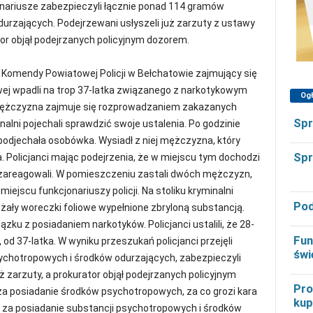
ariusze zabezpieczyli łącznie ponad 114 gramów
urzających. Podejrzewani usłyszeli już zarzuty z ustawy
tor objął podejrzanych policyjnym dozorem.
 Komendy Powiatowej Policji w Bełchatowie zajmujący się
j wpadli na trop 37-latka związanego z narkotykowym
Og
 mężczyzna zajmuje się rozprowadzaniem zakazanych
Spr
nalni pojechali sprawdzić swoje ustalenia. Po godzinie
podjechała osobówka. Wysiadł z niej mężczyzna, który
Spr
Policjanci mając podejrzenia, że w miejscu tym dochodzi
 zareagowali. W pomieszczeniu zastali dwóch mężczyzn,
iejscu funkcjonariuszy policji. Na stoliku kryminalni
Pod
leżały woreczki foliowe wypełnione zbryloną substancją.
zku z posiadaniem narkotyków. Policjanci ustalili, że 28-
Fun
 od 37-latka. W wyniku przeszukań policjanci przejęli
świ
ychotropowych i środków odurzających, zabezpieczyli
ż zarzuty, a prokurator objął podejrzanych policyjnym
Pro
 posiadanie środków psychotropowych, za co grozi kara
kup
ie za posiadanie substancji psychotropowych i środków