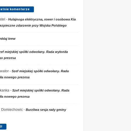
tatnie komentarze
tel
-
Hulajnoga elektryczna, rower i osobowa Kia
ezpieczne zdarzenie przy Wojska Polskiego
ddaj krew
zef miejskiej spółki odwołany. Rada wyłoniła
o prezesa
wator
-
Szef miejskiej spółki odwołany. Rada
iła nowego prezesa
kanka
-
Szef miejskiej spółki odwołany. Rada
iła nowego prezesa
 z Domiechowic
-
Burzliwa sesja rady gminy
GI