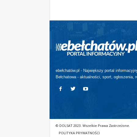
ebełchatów.pl - Największy portal informacyjn
Bełchatowa - aktualności, sport, ogłoszenia, r
© DOLSAT 2023. Wszelkie Prawa Zastrzeżone.
POLITYKA PRYWATNOŚCI