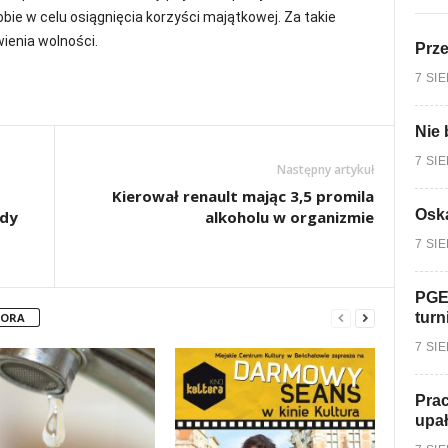
obie w celu osiągnięcia korzyści majątkowej. Za takie
ienia wolności.
Prz
7 SI
Nie 
7 SI
Następny artykuł
Kierował renault mając 3,5 promila
Oska
ady
alkoholu w organizmie
7 SI
PGE
turn
TORA
7 SI
Prac
upa