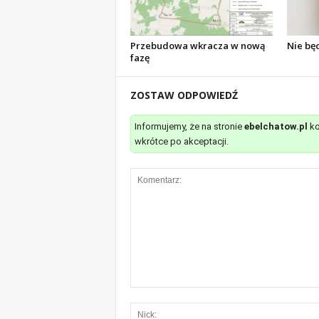
Przebudowa wkracza w nową
Nie bę
fazę
ZOSTAW ODPOWIEDŹ
Informujemy, że na stronie
ebelchatow.pl
ko
wkrótce po akceptacji.