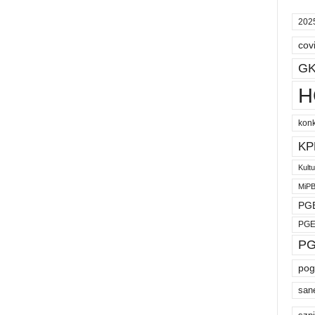
202
cov
GK
H
kon
KP
Kult
MiP
PGE
PGE
PG
pog
san