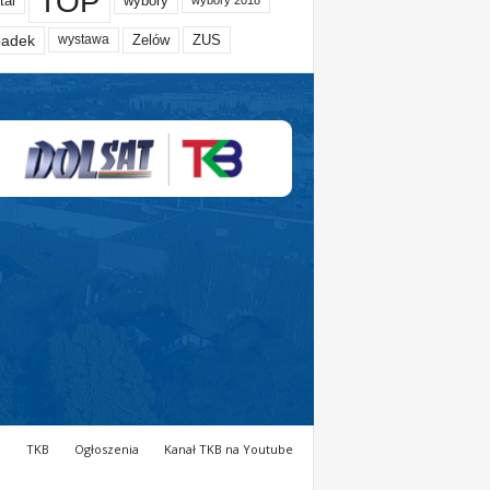
TOP
tal
wybory
wybory 2018
adek
Zelów
ZUS
wystawa
a
TKB
Ogłoszenia
Kanał TKB na Youtube