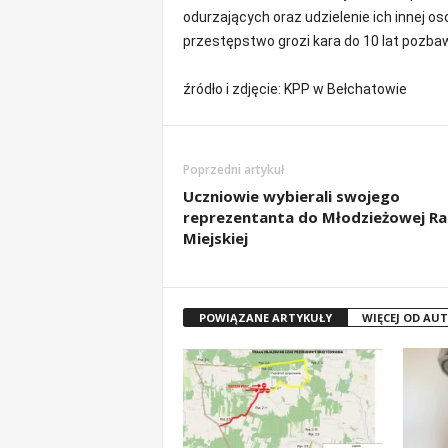
odurzających oraz udzielenie ich innej os
przestępstwo grozi kara do 10 lat pozbaw
źródło i zdjęcie: KPP w Bełchatowie
Poprzedni artykuł
Uczniowie wybierali swojego
reprezentanta do Młodzieżowej R
Miejskiej
POWIĄZANE ARTYKUŁY
WIĘCEJ OD AU