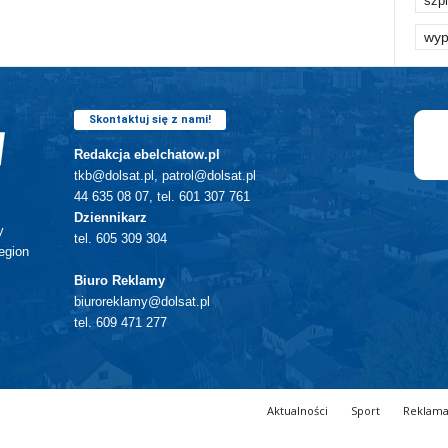
szpi
wyp
Skontaktuj się z nami!
Redakcja ebelchatow.pl
tkb@dolsat.pl, patrol@dolsat.pl
44 635 08 07, tel. 601 307 761
Dziennikarz
y
tel. 605 309 304
egion
Biuro Reklamy
biuroreklamy@dolsat.pl
tel. 609 471 277
Aktualności
Sport
Reklam