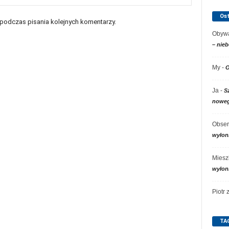
Os
 podczas pisania kolejnych komentarzy.
Obywa
– nieb
My
-
O
Ja
-
S
noweg
Obser
wyłon
Miesz
wyłon
Piotr
TA