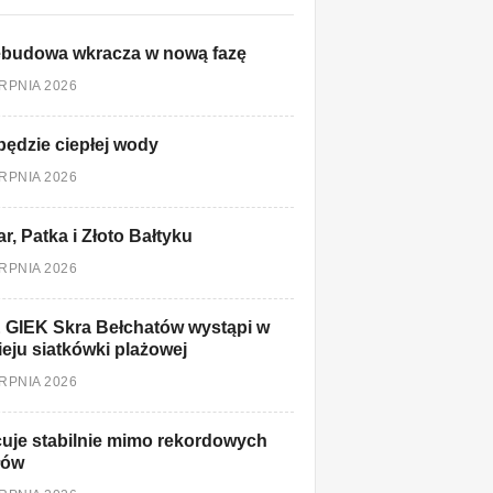
ebudowa wkracza w nową fazę
ERPNIA 2026
będzie ciepłej wody
ERPNIA 2026
r, Patka i Złoto Bałtyku
ERPNIA 2026
 GIEK Skra Bełchatów wystąpi w
ieju siatkówki plażowej
ERPNIA 2026
uje stabilnie mimo rekordowych
łów