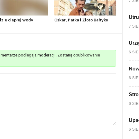
7 SI
Utru
dzie ciepłej wody
Oskar, Patka i Złoto Bałtyku
7 SI
Urzą
6 SI
mentarze podlegają moderacji. Zostaną opublikowanie
Nowy
6 SI
Stro
6 SI
Upa
6 SI