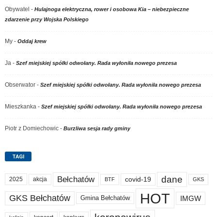
Obywatel
-
Hulajnoga elektryczna, rower i osobowa Kia – niebezpieczne
zdarzenie przy Wojska Polskiego
My
-
Oddaj krew
Ja
-
Szef miejskiej spółki odwołany. Rada wyłoniła nowego prezesa
Obserwator
-
Szef miejskiej spółki odwołany. Rada wyłoniła nowego prezesa
Mieszkanka
-
Szef miejskiej spółki odwołany. Rada wyłoniła nowego prezesa
Piotr z Domiechowic
-
Burzliwa sesja rady gminy
TAGI
dane
Bełchatów
akcja
covid-19
2025
BTF
GKS
HOT
GKS Bełchatów
IMGW
Gmina Bełchatów