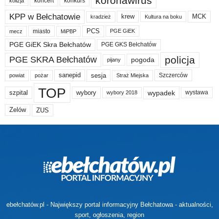
koronawirus
koncert
konkurs
kolizja
KPP w Bełchatowie
krew
MCK
kradzież
Kultura na boku
PCS
miasto
PGE GiEK
mecz
MiPBP
PGE GiEK Skra Bełchatów
PGE GKS Bełchatów
policja
PGE SKRA Bełchatów
pogoda
pijany
sanepid
sesja
Szczerców
powiat
Straż Miejska
pożar
TOP
wypadek
szpital
wybory
wybory 2018
wystawa
Zelów
ZUS
ebełchatów.pl - Największy portal informacyjny Bełchatowa - aktualności,
sport, ogłoszenia, region