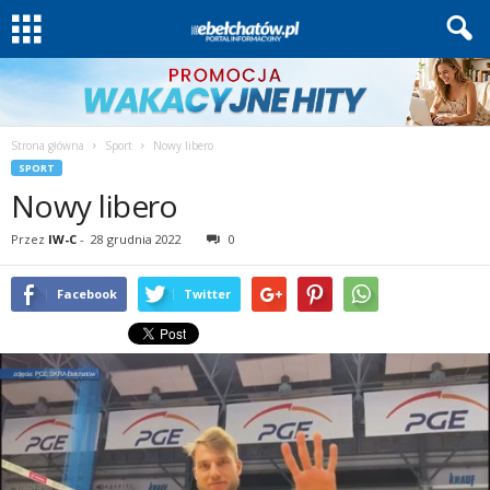
Strona główna
Sport
Nowy libero
SPORT
Nowy libero
Przez
IW-C
-
28 grudnia 2022
0
Facebook
Twitter