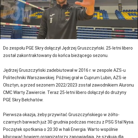
Do zespołu PGE Skry dołączył Jędrzej Gruszczyński. 25-letni libero
został zakontraktowany do końca bieżącego sezonu.
Jędrzej Gruszczyński zadebiutował w 2016 r. w zespole AZS-u
Politechniki Warszawskiej. Później grał w Cuprum Lubin, AZS-ie
Olsztyn, a przed sezonem 2022/2023 został zawodnikiem Aluronu
CMC Warty Zawiercie. Teraz 25-letni libero dołączył do drużyny
PGE Skry Bełchatów.
Pierwsza okazja, żeby przywitać Gruszczyńskiego w żółto-
czarnych barwach już 30 grudnia podczas meczu z PSG Stal Nysa.
Początek spotkania o 20:30 w hali Energia. Warto wspólnie
kibicować bowiem organizatorzy zapowiadają, że szykują dla