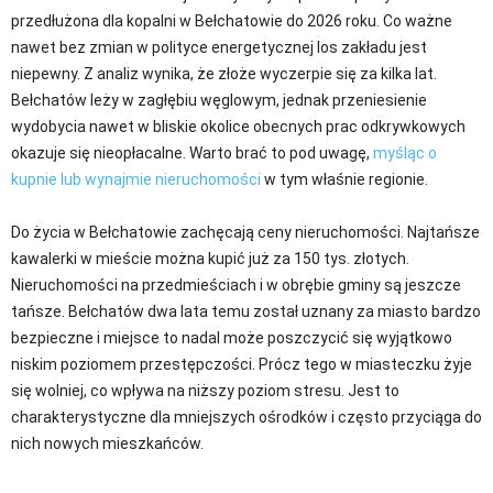
przedłużona dla kopalni w Bełchatowie do 2026 roku. Co ważne
nawet bez zmian w polityce energetycznej los zakładu jest
niepewny. Z analiz wynika, że złoże wyczerpie się za kilka lat.
Bełchatów leży w zagłębiu węglowym, jednak przeniesienie
wydobycia nawet w bliskie okolice obecnych prac odkrywkowych
okazuje się nieopłacalne. Warto brać to pod uwagę,
myśląc o
kupnie lub wynajmie nieruchomości
w tym właśnie regionie.
Do życia w Bełchatowie zachęcają ceny nieruchomości. Najtańsze
kawalerki w mieście można kupić już za 150 tys. złotych.
Nieruchomości na przedmieściach i w obrębie gminy są jeszcze
tańsze. Bełchatów dwa lata temu został uznany za miasto bardzo
bezpieczne i miejsce to nadal może poszczycić się wyjątkowo
niskim poziomem przestępczości. Prócz tego w miasteczku żyje
się wolniej, co wpływa na niższy poziom stresu. Jest to
charakterystyczne dla mniejszych ośrodków i często przyciąga do
nich nowych mieszkańców.