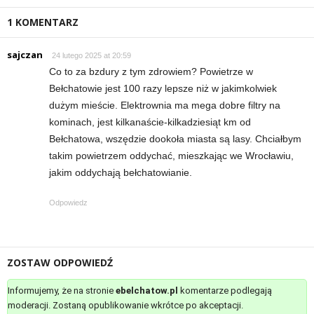
1 KOMENTARZ
sajczan
24 lutego 2025 at 20:59
Co to za bzdury z tym zdrowiem? Powietrze w
Bełchatowie jest 100 razy lepsze niż w jakimkolwiek
dużym mieście. Elektrownia ma mega dobre filtry na
kominach, jest kilkanaście-kilkadziesiąt km od
Bełchatowa, wszędzie dookoła miasta są lasy. Chciałbym
takim powietrzem oddychać, mieszkając we Wrocławiu,
jakim oddychają bełchatowianie.
Odpowiedz
ZOSTAW ODPOWIEDŹ
Informujemy, że na stronie
ebelchatow.pl
komentarze podlegają
moderacji. Zostaną opublikowanie wkrótce po akceptacji.