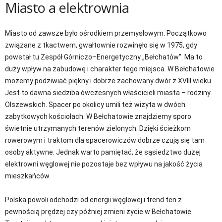
Miasto a elektrownia
Miasto od zawsze było ośrodkiem przemysłowym. Początkowo
związane z tkactwem, gwałtownie rozwinęło się w 1975, gdy
powstał tu Zespół Górniczo–Energetyczny „Bełchatów”. Ma to
duży wpływ na zabudowę i charakter tego miejsca. W Bełchatowie
możemy podziwiać piękny i dobrze zachowany dwór z XVIII wieku.
Jest to dawna siedziba ówczesnych właścicieli miasta – rodziny
Olszewskich. Spacer po okolicy umili też wizyta w dwóch
zabytkowych kościołach. W Bełchatowie znajdziemy sporo
świetnie utrzymanych terenów zielonych. Dzięki ścieżkom
rowerowym i traktom dla spacerowiczów dobrze czują się tam
osoby aktywne. Jednak warto pamiętać, że sąsiedztwo dużej
elektrowni węglowej nie pozostaje bez wpływu na jakość życia
mieszkańców.
Polska powoli odchodzi od energii węglowej i trend ten z
pewnością prędzej czy później zmieni życie w Bełchatowie.