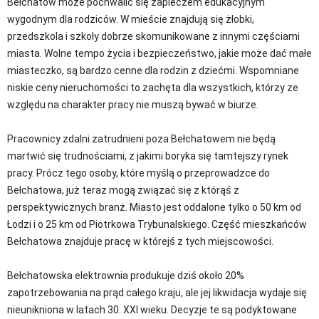
Bełchatów może pochwalić się zapleczem edukacyjnym
wygodnym dla rodziców. W mieście znajdują się żłobki,
przedszkola i szkoły dobrze skomunikowane z innymi częściami
miasta. Wolne tempo życia i bezpieczeństwo, jakie może dać małe
miasteczko, są bardzo cenne dla rodzin z dziećmi. Wspomniane
niskie ceny nieruchomości to zachęta dla wszystkich, którzy ze
względu na charakter pracy nie muszą bywać w biurze.
Pracownicy zdalni zatrudnieni poza Bełchatowem nie będą
martwić się trudnościami, z jakimi boryka się tamtejszy rynek
pracy. Prócz tego osoby, które myślą o przeprowadzce do
Bełchatowa, już teraz mogą związać się z którąś z
perspektywicznych branż. Miasto jest oddalone tylko o 50 km od
Łodzi i o 25 km od Piotrkowa Trybunalskiego. Część mieszkańców
Bełchatowa znajduje pracę w którejś z tych miejscowości.
Bełchatowska elektrownia produkuje dziś około 20%
zapotrzebowania na prąd całego kraju, ale jej likwidacja wydaje się
nieunikniona w latach 30. XXI wieku. Decyzje te są podyktowane