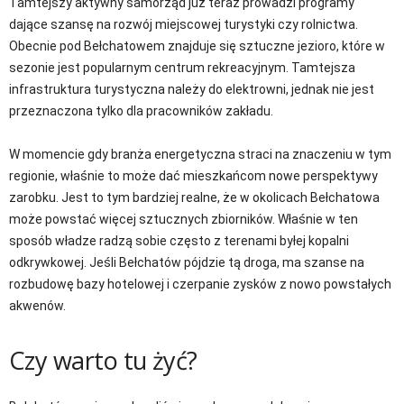
Tamtejszy aktywny samorząd już teraz prowadzi programy
dające szansę na rozwój miejscowej turystyki czy rolnictwa.
Obecnie pod Bełchatowem znajduje się sztuczne jezioro, które w
sezonie jest popularnym centrum rekreacyjnym. Tamtejsza
infrastruktura turystyczna należy do elektrowni, jednak nie jest
przeznaczona tylko dla pracowników zakładu.
W momencie gdy branża energetyczna straci na znaczeniu w tym
regionie, właśnie to może dać mieszkańcom nowe perspektywy
zarobku. Jest to tym bardziej realne, że w okolicach Bełchatowa
może powstać więcej sztucznych zbiorników. Właśnie w ten
sposób władze radzą sobie często z terenami byłej kopalni
odkrywkowej. Jeśli Bełchatów pójdzie tą droga, ma szanse na
rozbudowę bazy hotelowej i czerpanie zysków z nowo powstałych
akwenów.
Czy warto tu żyć?