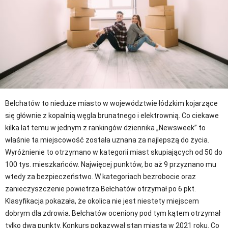
Bełchatów to nieduże miasto w województwie łódzkim kojarzące
się głównie z kopalnią węgla brunatnego i elektrownią. Co ciekawe
kilka lat temu w jednym z rankingów dziennika „Newsweek” to
właśnie ta miejscowość została uznana za najlepszą do życia.
Wyróżnienie to otrzymano w kategorii miast skupiających od 50 do
100 tys. mieszkańców. Najwięcej punktów, bo aż 9 przyznano mu
wtedy za bezpieczeństwo. W kategoriach bezrobocie oraz
zanieczyszczenie powietrza Bełchatów otrzymał po 6 pkt.
Klasyfikacja pokazała, że okolica nie jest niestety miejscem
dobrym dla zdrowia. Bełchatów oceniony pod tym kątem otrzymał
tylko dwa punkty. Konkurs pokazywał stan miasta w 2021 roku. Co