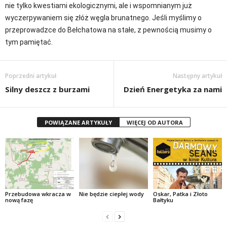
nie tylko kwestiami ekologicznymi, ale i wspomnianym już
wyczerpywaniem się złóż węgla brunatnego. Jeśli myślimy o
przeprowadzce do Bełchatowa na stałe, z pewnością musimy o
tym pamiętać.
Poprzedni artykuł
Następny artykuł
Silny deszcz z burzami
Dzień Energetyka za nami
POWIĄZANE ARTYKUŁY
WIĘCEJ OD AUTORA
Przebudowa wkracza w
Nie będzie ciepłej wody
Oskar, Patka i Złoto
nową fazę
Bałtyku