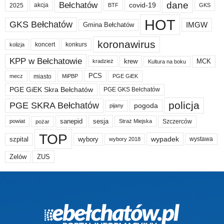
dane
Bełchatów
akcja
covid-19
2025
BTF
GKS
HOT
GKS Bełchatów
IMGW
Gmina Bełchatów
koronawirus
koncert
konkurs
kolizja
KPP w Bełchatowie
krew
MCK
kradzież
Kultura na boku
PCS
miasto
PGE GiEK
mecz
MiPBP
PGE GiEK Skra Bełchatów
PGE GKS Bełchatów
policja
PGE SKRA Bełchatów
pogoda
pijany
sanepid
sesja
Szczerców
powiat
Straż Miejska
pożar
TOP
wypadek
szpital
wybory
wybory 2018
wystawa
Zelów
ZUS