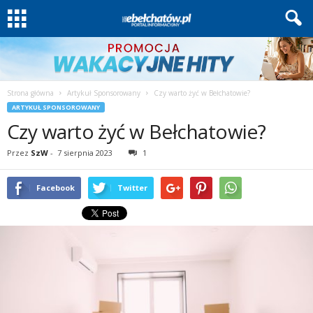
Strona główna
Artykuł Sponsorowany
Czy warto żyć w Bełchatowie?
ARTYKUŁ SPONSOROWANY
Czy warto żyć w Bełchatowie?
Przez
SzW
-
7 sierpnia 2023
1
Facebook
Twitter