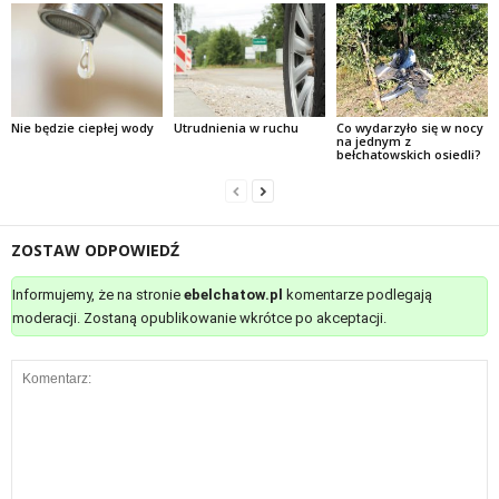
Nie będzie ciepłej wody
Utrudnienia w ruchu
Co wydarzyło się w nocy
na jednym z
bełchatowskich osiedli?
ZOSTAW ODPOWIEDŹ
Informujemy, że na stronie
ebelchatow.pl
komentarze podlegają
moderacji. Zostaną opublikowanie wkrótce po akceptacji.