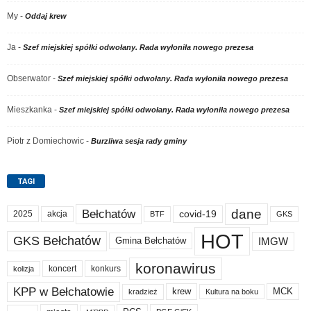
My
-
Oddaj krew
Ja
-
Szef miejskiej spółki odwołany. Rada wyłoniła nowego prezesa
Obserwator
-
Szef miejskiej spółki odwołany. Rada wyłoniła nowego prezesa
Mieszkanka
-
Szef miejskiej spółki odwołany. Rada wyłoniła nowego prezesa
Piotr z Domiechowic
-
Burzliwa sesja rady gminy
TAGI
dane
Bełchatów
akcja
covid-19
2025
BTF
GKS
HOT
GKS Bełchatów
IMGW
Gmina Bełchatów
koronawirus
koncert
konkurs
kolizja
KPP w Bełchatowie
krew
MCK
kradzież
Kultura na boku