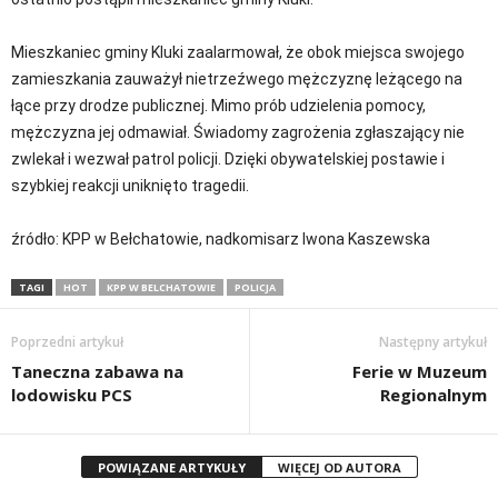
Mieszkaniec gminy Kluki zaalarmował, że obok miejsca swojego
zamieszkania zauważył nietrzeźwego mężczyznę leżącego na
łące przy drodze publicznej. Mimo prób udzielenia pomocy,
mężczyzna jej odmawiał. Świadomy zagrożenia zgłaszający nie
zwlekał i wezwał patrol policji. Dzięki obywatelskiej postawie i
szybkiej reakcji uniknięto tragedii.
źródło: KPP w Bełchatowie, nadkomisarz Iwona Kaszewska
TAGI
HOT
KPP W BELCHATOWIE
POLICJA
Poprzedni artykuł
Następny artykuł
Taneczna zabawa na
Ferie w Muzeum
lodowisku PCS
Regionalnym
POWIĄZANE ARTYKUŁY
WIĘCEJ OD AUTORA