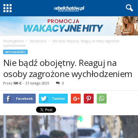
Strona główna
Aktualności
Nie bądź obojętny. Reaguj na osoby zagrożone
wychłodzeniem
AKTUALNOŚCI
Nie bądź obojętny. Reaguj na
osoby zagrożone wychłodzeniem
Przez
IW-C
-
21 lutego 2025
0
Facebook
Twitter