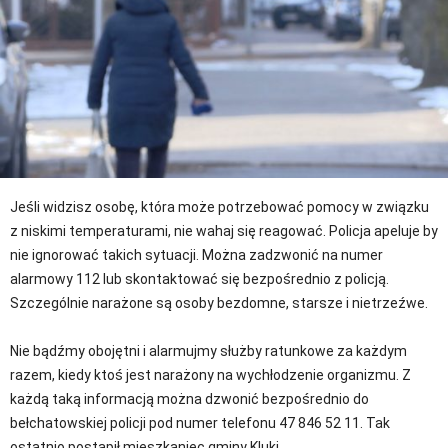
Jeśli widzisz osobę, która może potrzebować pomocy w związku
z niskimi temperaturami, nie wahaj się reagować. Policja apeluje by
nie ignorować takich sytuacji. Można zadzwonić na numer
alarmowy 112 lub skontaktować się bezpośrednio z policją.
Szczególnie narażone są osoby bezdomne, starsze i nietrzeźwe.
Nie bądźmy obojętni i alarmujmy służby ratunkowe za każdym
razem, kiedy ktoś jest narażony na wychłodzenie organizmu. Z
każdą taką informacją można dzwonić bezpośrednio do
bełchatowskiej policji pod numer telefonu 47 846 52 11. Tak
ostatnio postąpił mieszkaniec gminy Kluki.