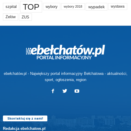
TOP
wypadek
szpital
wybory
wybory 2018
wystawa
Zelów
ZUS
ebełchatów.pl - Największy portal informacyjny Bełchatowa - aktualności,
sport, ogłoszenia, region
Skontaktuj się z nami!
Redakcja ebelchatow.pl