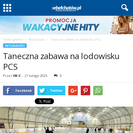
Strona główna
Aktualności
Taneczna zabawa na lodowisku PCS
AKTUALNOŚCI
Taneczna zabawa na lodowisku
PCS
Przez
IW-C
-
21 lutego 2025
0
Facebook
Twitter