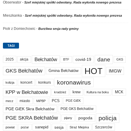
Obserwator
-
Szef miejskiej spółki odwołany. Rada wyłoniła nowego prezesa
Mieszkanka
-
Szef miejskiej spółki odwołany. Rada wyłoniła nowego prezesa
Piotr z Domiechowic
-
Burzliwa sesja rady gminy
TAGI
dane
Bełchatów
akcja
covid-19
2025
BTF
GKS
HOT
GKS Bełchatów
IMGW
Gmina Bełchatów
koronawirus
koncert
konkurs
kolizja
KPP w Bełchatowie
krew
MCK
kradzież
Kultura na boku
PCS
miasto
PGE GiEK
mecz
MiPBP
PGE GiEK Skra Bełchatów
PGE GKS Bełchatów
policja
PGE SKRA Bełchatów
pogoda
pijany
sanepid
sesja
Szczerców
powiat
Straż Miejska
pożar