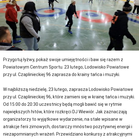
Przygotuj łyżwy, pokaż swoje umiejętności i baw się razem z
Powiatowym Centrum Sportu. 23 lutego, Lodowisko Powiatowe
przy ul. Czaplinieckiej 96 zaprasza do krainy tańca i muzyki.
W najbliższą niedzielę, 23 lutego, zaprasza Lodowisko Powiatowe
przy ul. Czaplinieckiej 96, które zamieni się w krainę tańca i muzyki.
Od 15:00 do 20:30 uczestnicy będą mogli bawić się w rytmie
największych hitów, które rozkręci DJ Wiewiór. Jak zaznaczają
organizatorzy to wyjątkowe wydarzenie, na stałe wpisane w
atrakcje ferii zimowych, dostarczy mnóstwo pozytywnej energii i
niezapomnianych wrażeń. Przewidziano konkursy z atrakcyjnymi