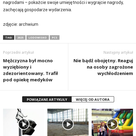
nagrodami – pokażcie swoje umiejętności i wygrajcie nagrody,
zachęcają gospodarze wydarzenia.
zdjęcie: archwium
TAGI
2025
LODOWISKO
PCS
Poprzedni artykuł
Następny artykuł
Mężczyzna był mocno
Nie bądź obojętny. Reaguj
wyziębiony i
na osoby zagrożone
zdezorientowany. Trafił
wychłodzeniem
pod opiekę medyków
POWIĄZANE ARTYKUŁY
WIĘCEJ OD AUTORA