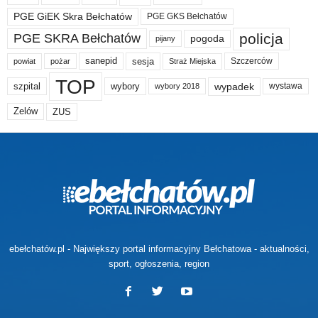
PGE GiEK Skra Bełchatów
PGE GKS Bełchatów
policja
PGE SKRA Bełchatów
pogoda
pijany
sanepid
sesja
Szczerców
powiat
Straż Miejska
pożar
TOP
wypadek
szpital
wybory
wybory 2018
wystawa
Zelów
ZUS
ebełchatów.pl - Największy portal informacyjny Bełchatowa - aktualności,
sport, ogłoszenia, region