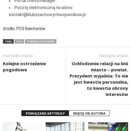
Portal chessmanager
Pocztę elektroniczną na adres:
kontakt@klubszachowychwojownikow.pl
źródło: PCS Bełchatów
TAGI
PCS
TURNIEJ SZACHOWY
Poprzedni artykuł
Następny artykuł
Kolejne ostrzeżenie
Ochłodzenie relacji na linii
pogodowe
miasto – powiat.
Prezydent wyjaśnia: To nie
jest kwestia personalna,
to kwestia obrony
interesów
POWIĄZANE ARTYKUŁY
WIĘCEJ OD AUTORA