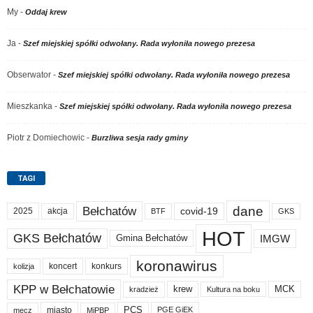
My
-
Oddaj krew
Ja
-
Szef miejskiej spółki odwołany. Rada wyłoniła nowego prezesa
Obserwator
-
Szef miejskiej spółki odwołany. Rada wyłoniła nowego prezesa
Mieszkanka
-
Szef miejskiej spółki odwołany. Rada wyłoniła nowego prezesa
Piotr z Domiechowic
-
Burzliwa sesja rady gminy
TAGI
dane
Bełchatów
akcja
covid-19
2025
BTF
GKS
HOT
GKS Bełchatów
IMGW
Gmina Bełchatów
koronawirus
koncert
konkurs
kolizja
KPP w Bełchatowie
krew
MCK
kradzież
Kultura na boku
PCS
miasto
PGE GiEK
mecz
MiPBP