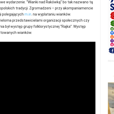
we wydarzenie. “Wianki nad Rakówką” bo tak nazwano tą
opolskich tradycji. Zgromadzeni – przy akompaniamencie
cji polegających
m.in
. na wyplataniu wianków.
wieloma przedstawicielami organizacji społecznych czy
a był występ grupy folklorystycznej “Rajka”. Występ
otowanych wianków.
REK