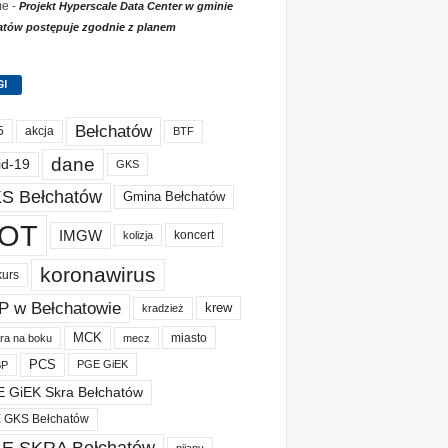
me
-
Projekt Hyperscale Data Center w gminie
atów postępuje zgodnie z planem
GI
Bełchatów
akcja
5
BTF
dane
id-19
GKS
S Bełchatów
Gmina Bełchatów
OT
IMGW
koncert
kolizja
koronawirus
kurs
P w Bełchatowie
krew
kradzież
MCK
miasto
ura na boku
mecz
PCS
PGE GiEK
BP
 GiEK Skra Bełchatów
 GKS Bełchatów
E SKRA Bełchatów
pijany