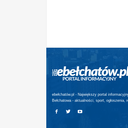
ebełchatów.pl - Największy portal informacyjn
Bełchatowa - aktualności, sport, ogłoszenia, r