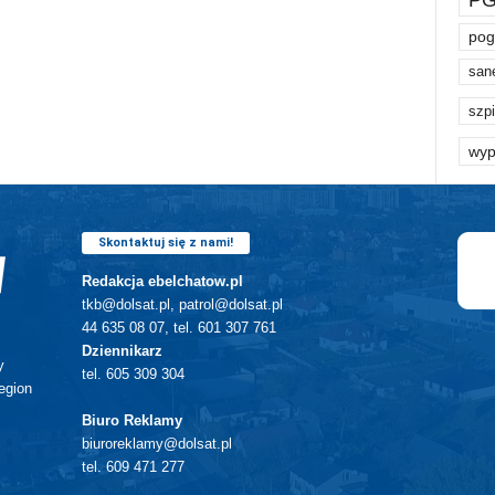
pog
san
szpi
wyp
Skontaktuj się z nami!
Redakcja ebelchatow.pl
tkb@dolsat.pl, patrol@dolsat.pl
44 635 08 07, tel. 601 307 761
Dziennikarz
y
tel. 605 309 304
egion
Biuro Reklamy
biuroreklamy@dolsat.pl
tel. 609 471 277