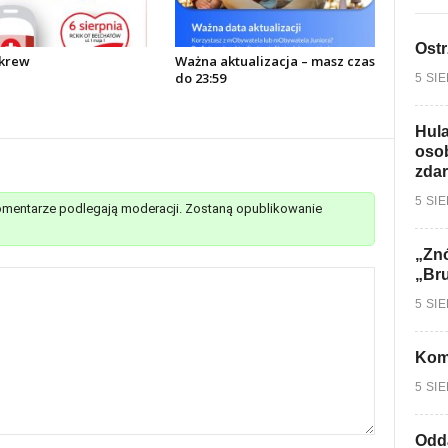
Ostr
krew
Ważna aktualizacja – masz czas
do 23:59
5 SI
Hula
osob
zdar
5 SI
mentarze podlegają moderacji. Zostaną opublikowanie
„Znó
„Br
5 SI
Kom
5 SI
Odd