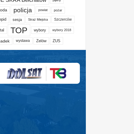
policja
oda
powiat
pożar
epid
sesja
Szczerców
Straż Miejska
TOP
tal
wybory
wybory 2018
adek
Zelów
ZUS
wystawa