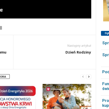
I
Og
Spr
Następny artykuł
bumu
Dzień Rodziny
Spr
Pod
TORA
Fun
świ
Pro
kup