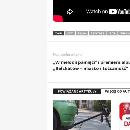
m
a
c
j
e
TAGI
HOT
RAJKA
RAKÓWKA
TOP
WIANK
z
r
e
g
Poprzedni artykuł
i
„W melodii pamięci” i premiera al
o
„Bełchatów – miasto i tożsamość”
n
u
POWIĄZANE ARTYKUŁY
WIĘCEJ OD AU