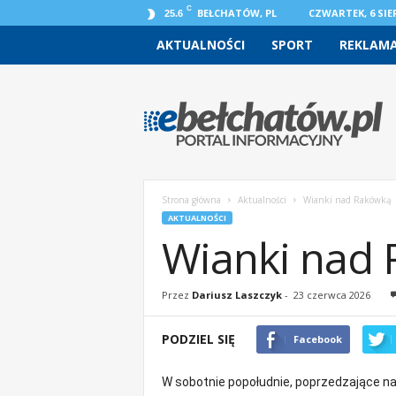
C
BEŁCHATÓW, PL
CZWARTEK, 6 SIER
25.6
AKTUALNOŚCI
SPORT
REKLAM
e
b
e
l
c
h
a
Strona główna
Aktualności
Wianki nad Rakówką
t
AKTUALNOŚCI
o
Wianki nad
w
.
p
Przez
Dariusz Laszczyk
-
23 czerwca 2026
l
–
PODZIEL SIĘ
Facebook
w
i
a
W sobotnie popołudnie, poprzedzające n
d