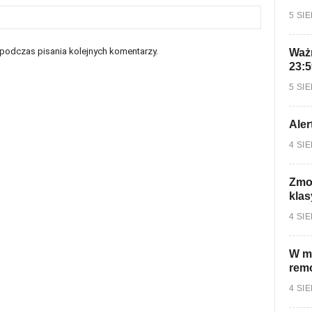
5 SI
 podczas pisania kolejnych komentarzy.
Ważn
23:5
5 SI
Aler
4 SI
Zmo
klas
4 SI
W mi
rem
4 SI