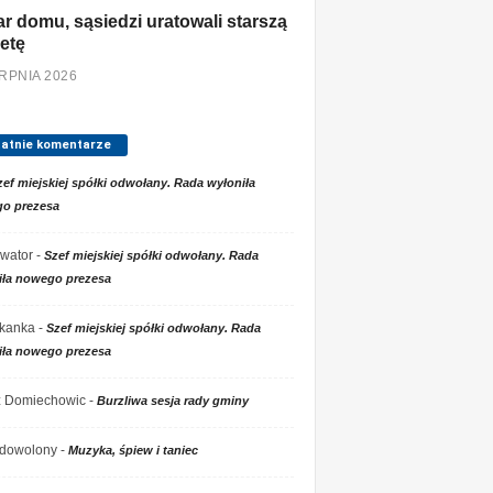
r domu, sąsiedzi uratowali starszą
etę
ERPNIA 2026
tatnie komentarze
zef miejskiej spółki odwołany. Rada wyłoniła
o prezesa
wator
-
Szef miejskiej spółki odwołany. Rada
iła nowego prezesa
kanka
-
Szef miejskiej spółki odwołany. Rada
iła nowego prezesa
 z Domiechowic
-
Burzliwa sesja rady gminy
dowolony
-
Muzyka, śpiew i taniec