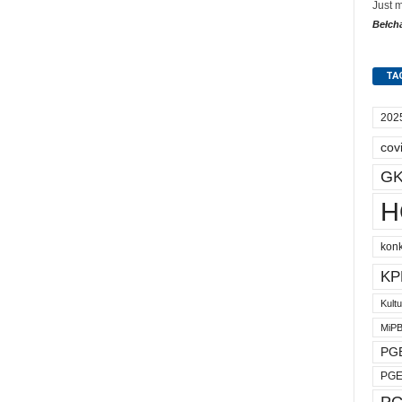
Just 
Bełch
TA
202
cov
GK
H
kon
KP
Kult
MiP
PGE
PGE
PG