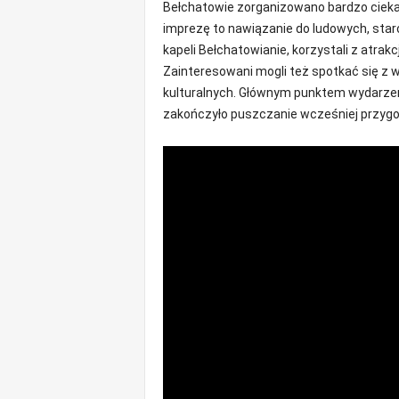
Bełchatowie zorganizowano bardzo cieka
o
imprezę to nawiązanie do ludowych, star
m
kapeli Bełchatowianie, korzystali z atrak
o
Zainteresowani mogli też spotkać się z 
ś
kulturalnych. Głównym punktem wydarzeni
c
i
zakończyło puszczanie wcześniej przyg
B
e
ł
c
h
a
t
ó
w
,
i
n
f
o
r