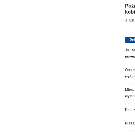
Poża
kobi
4 SI
Os
Ja
-
S
noweg
Obser
wyłon
Miesz
wyłon
Piotr
Nieza