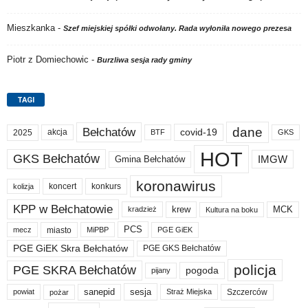
Mieszkanka
-
Szef miejskiej spółki odwołany. Rada wyłoniła nowego prezesa
Piotr z Domiechowic
-
Burzliwa sesja rady gminy
TAGI
dane
Bełchatów
akcja
covid-19
2025
BTF
GKS
HOT
GKS Bełchatów
IMGW
Gmina Bełchatów
koronawirus
koncert
konkurs
kolizja
KPP w Bełchatowie
krew
MCK
kradzież
Kultura na boku
PCS
miasto
PGE GiEK
mecz
MiPBP
PGE GiEK Skra Bełchatów
PGE GKS Bełchatów
policja
PGE SKRA Bełchatów
pogoda
pijany
sanepid
sesja
Szczerców
powiat
Straż Miejska
pożar