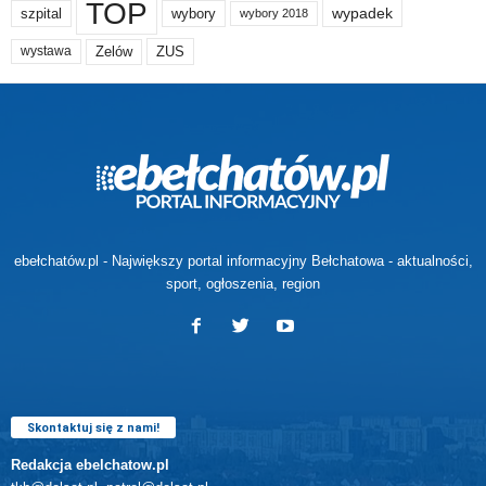
TOP
wypadek
szpital
wybory
wybory 2018
Zelów
ZUS
wystawa
ebełchatów.pl - Największy portal informacyjny Bełchatowa - aktualności,
sport, ogłoszenia, region
Skontaktuj się z nami!
Redakcja ebelchatow.pl