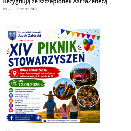
Rezygnują ze szczepionek AstraZenecą
IW-C
-
19 marca 2021
REKLAMA
REKLAMA