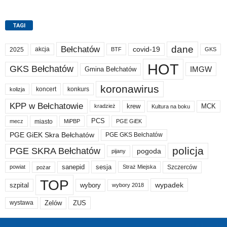
TAGI
dane
Bełchatów
akcja
covid-19
2025
BTF
GKS
HOT
GKS Bełchatów
IMGW
Gmina Bełchatów
koronawirus
koncert
konkurs
kolizja
KPP w Bełchatowie
krew
MCK
kradzież
Kultura na boku
PCS
miasto
PGE GiEK
mecz
MiPBP
PGE GiEK Skra Bełchatów
PGE GKS Bełchatów
policja
PGE SKRA Bełchatów
pogoda
pijany
sanepid
sesja
Szczerców
powiat
Straż Miejska
pożar
TOP
wypadek
szpital
wybory
wybory 2018
Zelów
ZUS
wystawa