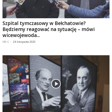
Szpital tymczasowy w Bełchatowie?
Będziemy reagować na sytuację – mówi
wicewojewoda...
IW-C
-
24 listopada 2020