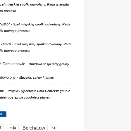
zef miejskiej spółki odwołany. Rada wyłoniła
o prezesa
wator
-
Szef miejskiej spółki odwołany. Rada
iła nowego prezesa
zkanka
-
Szef miejskiej spółki odwołany. Rada
iła nowego prezesa
 z Domiechowic
-
Burzliwa sesja rady gminy
dowolony
-
Muzyka, śpiew i taniec
 me
-
Projekt Hyperscale Data Center w gminie
atów postępuje zgodnie z planem
GI
Bełchatów
akcja
5
BTF