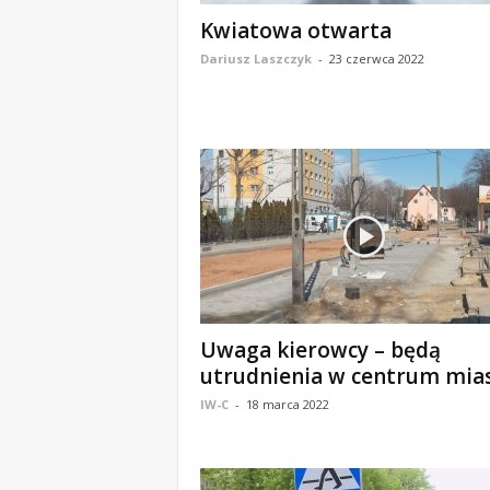
o
Kwiatowa otwarta
m
Dariusz Laszczyk
-
23 czerwca 2022
o
ś
c
i
B
e
ł
c
h
a
t
ó
w
Uwaga kierowcy – będą
,
utrudnienia w centrum mia
i
IW-C
-
18 marca 2022
n
f
o
r