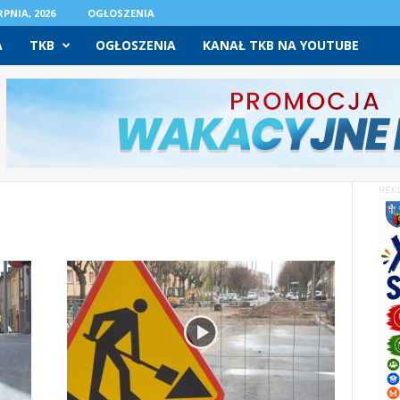
PNIA, 2026
OGŁOSZENIA
A
TKB
OGŁOSZENIA
KANAŁ TKB NA YOUTUBE
REK