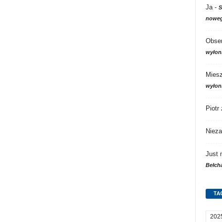
Ja
-
S
noweg
Obser
wyłon
Mies
wyłon
Piotr
Nieza
Just
Bełch
TA
202