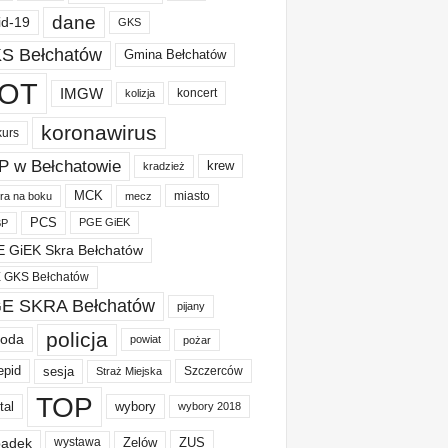
dane
id-19
GKS
S Bełchatów
Gmina Bełchatów
OT
IMGW
koncert
kolizja
koronawirus
kurs
P w Bełchatowie
krew
kradzież
MCK
miasto
ura na boku
mecz
PCS
PGE GiEK
BP
 GiEK Skra Bełchatów
 GKS Bełchatów
E SKRA Bełchatów
pijany
policja
oda
powiat
pożar
epid
sesja
Szczerców
Straż Miejska
TOP
tal
wybory
wybory 2018
adek
Zelów
ZUS
wystawa