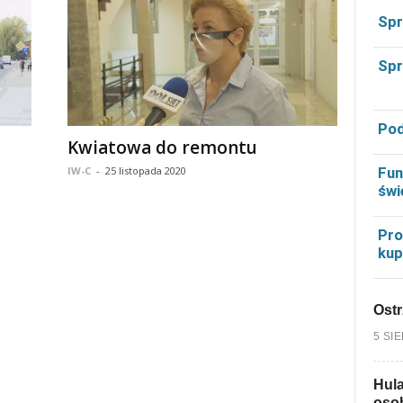
Spr
Spr
Pod
Kwiatowa do remontu
Fun
IW-C
-
25 listopada 2020
świ
Pro
kup
Ostr
5 SI
Hula
osob