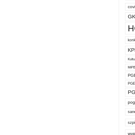
cov
GK
H
kon
KP
Kult
MiP
PGE
PGE
PG
pog
san
szpi
wyp