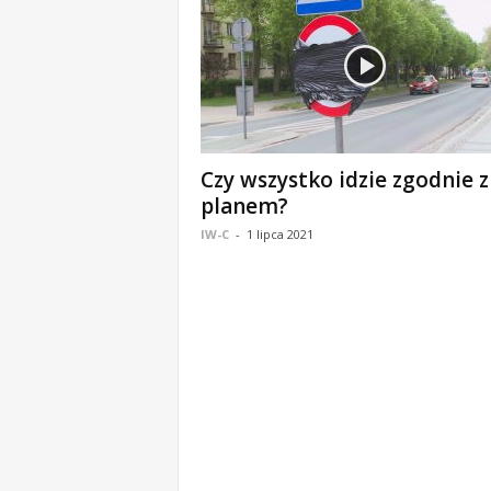
m
a
c
j
e
z
r
Czy wszystko idzie zgodnie z
e
g
planem?
i
IW-C
-
1 lipca 2021
o
n
u