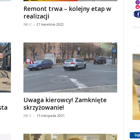
Remont trwa – kolejny etap w
realizacji
IW-C
-
21 kwietnia 2022
REK
Uwaga kierowcy! Zamknięte
sta
skrzyżowanie!
IW-C
-
15 listopada 2021
Og