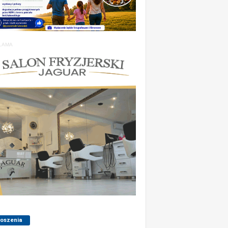
LAMA
łoszenia