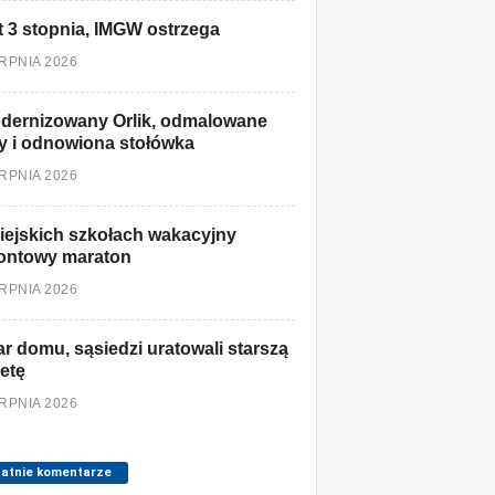
t 3 stopnia, IMGW ostrzega
ERPNIA 2026
dernizowany Orlik, odmalowane
y i odnowiona stołówka
ERPNIA 2026
ejskich szkołach wakacyjny
ontowy maraton
ERPNIA 2026
r domu, sąsiedzi uratowali starszą
etę
ERPNIA 2026
tatnie komentarze