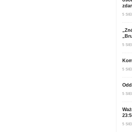
zdar
5 SI
„Znó
„Br
5 SI
Kom
5 SI
Odd
5 SI
Ważn
23:5
5 SI