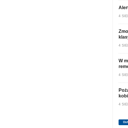
Aler
4 SI
Zmo
klas
4 SI
W mi
rem
4 SI
Poża
kobi
4 SI
Os