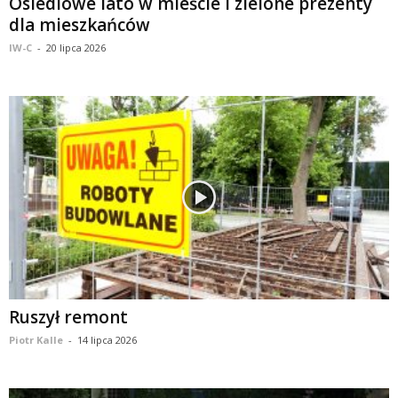
Osiedlowe lato w mieście i zielone prezenty
dla mieszkańców
IW-C
-
20 lipca 2026
Ruszył remont
Piotr Kalle
-
14 lipca 2026