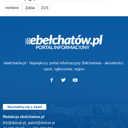
Zelów
ZUS
wystawa
ebełchatów.pl - Największy portal informacyjny Bełchatowa - aktualności,
sport, ogłoszenia, region
Skontaktuj się z nami!
Redakcja ebelchatow.pl
tkb@dolsat.pl, patrol@dolsat.pl