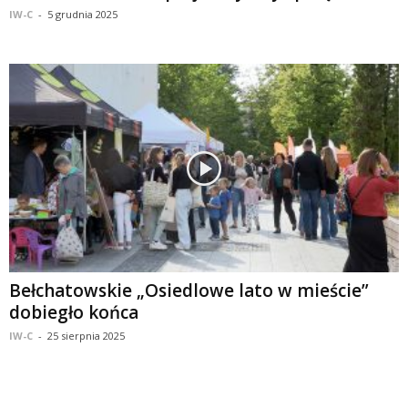
IW-C
-
5 grudnia 2025
Bełchatowskie „Osiedlowe lato w mieście”
dobiegło końca
IW-C
-
25 sierpnia 2025