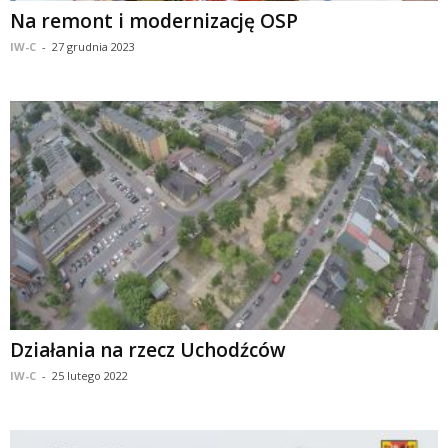
Na remont i modernizację OSP
IW-C
-
27 grudnia 2023
Działania na rzecz Uchodźców
IW-C
-
25 lutego 2022