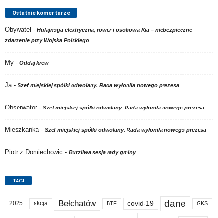
Ostatnie komentarze
Obywatel
-
Hulajnoga elektryczna, rower i osobowa Kia – niebezpieczne
zdarzenie przy Wojska Polskiego
My
-
Oddaj krew
Ja
-
Szef miejskiej spółki odwołany. Rada wyłoniła nowego prezesa
Obserwator
-
Szef miejskiej spółki odwołany. Rada wyłoniła nowego prezesa
Mieszkanka
-
Szef miejskiej spółki odwołany. Rada wyłoniła nowego prezesa
Piotr z Domiechowic
-
Burzliwa sesja rady gminy
TAGI
dane
Bełchatów
akcja
covid-19
2025
BTF
GKS