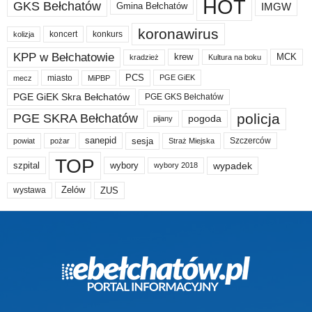
HOT
GKS Bełchatów
IMGW
Gmina Bełchatów
koronawirus
koncert
konkurs
kolizja
KPP w Bełchatowie
krew
MCK
kradzież
Kultura na boku
PCS
miasto
PGE GiEK
mecz
MiPBP
PGE GiEK Skra Bełchatów
PGE GKS Bełchatów
policja
PGE SKRA Bełchatów
pogoda
pijany
sanepid
sesja
Szczerców
powiat
Straż Miejska
pożar
TOP
wypadek
szpital
wybory
wybory 2018
Zelów
ZUS
wystawa