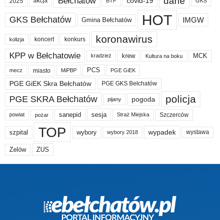
dane
Bełchatów
akcja
covid-19
2025
BTF
GKS
HOT
GKS Bełchatów
IMGW
Gmina Bełchatów
koronawirus
koncert
konkurs
kolizja
KPP w Bełchatowie
krew
MCK
kradzież
Kultura na boku
PCS
miasto
PGE GiEK
mecz
MiPBP
PGE GiEK Skra Bełchatów
PGE GKS Bełchatów
policja
PGE SKRA Bełchatów
pogoda
pijany
sanepid
sesja
Szczerców
powiat
Straż Miejska
pożar
TOP
wypadek
szpital
wybory
wybory 2018
wystawa
Zelów
ZUS