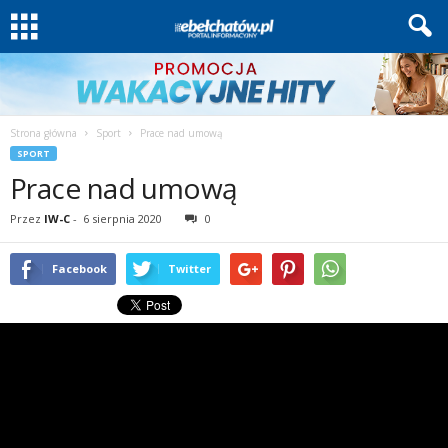
Strona główna
Sport
Prace nad umową
SPORT
Prace nad umową
Przez
IW-C
-
6 sierpnia 2020
0
Facebook
Twitter