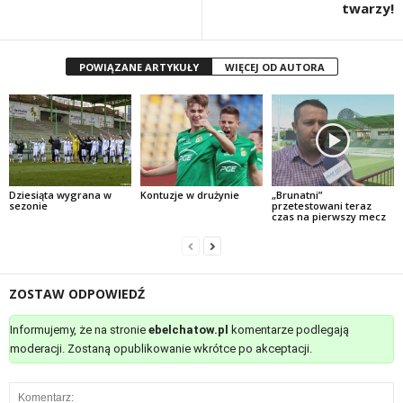
twarzy!
POWIĄZANE ARTYKUŁY
WIĘCEJ OD AUTORA
Dziesiąta wygrana w
Kontuzje w drużynie
„Brunatni”
sezonie
przetestowani teraz
czas na pierwszy mecz
ZOSTAW ODPOWIEDŹ
Informujemy, że na stronie
ebelchatow.pl
komentarze podlegają
moderacji. Zostaną opublikowanie wkrótce po akceptacji.