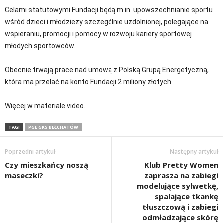
Celami statutowymi Fundacji będą m.in. upowszechnianie sportu
wśród dzieci i młodzieży szczególnie uzdolnionej, polegające na
wspieraniu, promocji i pomocy w rozwoju kariery sportowej
młodych sportowców.
Obecnie trwają prace nad umową z Polską Grupą Energetyczną,
która ma przelać na konto Fundacji 2 miliony złotych.
Więcej w materiale video.
TAGI
PGE GKS BEŁCHATÓW
Poprzedni artykuł
Następny artykuł
Czy mieszkańcy noszą
Klub Pretty Women
maseczki?
zaprasza na zabiegi
modelujące sylwetkę,
spalające tkankę
tłuszczową i zabiegi
odmładzające skórę