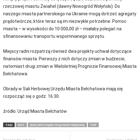
rzeczowej miastu Zwiahel (dawny Nowogród Wołyński). Do
naszego miasta partnerskiego na Ukrainie mogą dotrzeć agregaty
prądotwórcze, które teraz są im niezwykle potrzebne. Pomoc
miasta – w wysokości do 10 000,00 zł – miałaby polegać na
sfinansowaniu transportu wspomnianego sprzętu.
Miejscy radni rozpatrzą również dwa projekty uchwał dotyczące
finansów miasta. Pierwszy z nich dotyczy zmian w budżecie,
natomiast drugi zmian w Wieloletniej Prognozie Finansowej Miasta
Bełchatowa.
Obrady w Sali Herbowej Urzędu Miasta Bełchatowa mają się
rozpocząć się o godz. 16:30.
źródło: Urząd Miasta Bełchatów
TAGI
HOT
NADZWYCZAJNA SESJA RADY MIEJSKIEJ
TOP