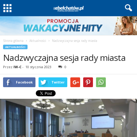
Strona główna
Aktualności
Nadzwyczajna sesja rady miasta
AKTUALNOŚCI
Nadzwyczajna sesja rady miasta
Przez
IW-C
-
10 stycznia 2023
0
Facebook
Twitter