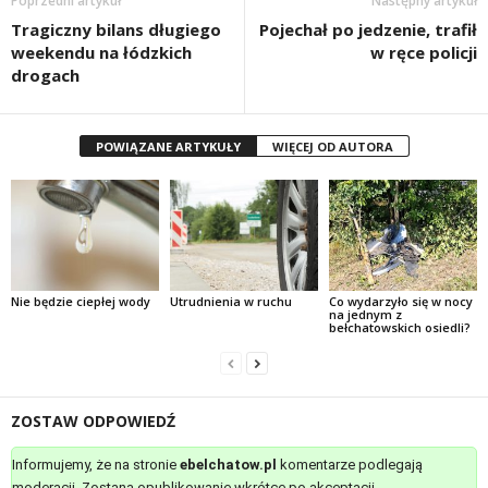
Poprzedni artykuł
Następny artykuł
Tragiczny bilans długiego
Pojechał po jedzenie, trafił
weekendu na łódzkich
w ręce policji
drogach
POWIĄZANE ARTYKUŁY
WIĘCEJ OD AUTORA
Nie będzie ciepłej wody
Utrudnienia w ruchu
Co wydarzyło się w nocy
na jednym z
bełchatowskich osiedli?
ZOSTAW ODPOWIEDŹ
Informujemy, że na stronie
ebelchatow.pl
komentarze podlegają
moderacji. Zostaną opublikowanie wkrótce po akceptacji.