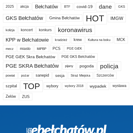
dane
Bełchatów
akcja
covid-19
2025
BTF
GKS
HOT
GKS Bełchatów
IMGW
Gmina Bełchatów
koronawirus
koncert
konkurs
kolizja
KPP w Bełchatowie
krew
MCK
kradzież
Kultura na boku
PCS
miasto
PGE GiEK
mecz
MiPBP
PGE GiEK Skra Bełchatów
PGE GKS Bełchatów
policja
PGE SKRA Bełchatów
pogoda
pijany
sanepid
sesja
Szczerców
powiat
Straż Miejska
pożar
TOP
wypadek
szpital
wybory
wybory 2018
wystawa
Zelów
ZUS