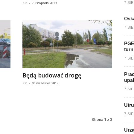
7 SI
KR
-
7 listopada 2019
Oska
7 SI
PGE
turn
7 SI
Będą budować drogę
Prac
upa
KR
-
10 września 2019
7 SI
Utru
7 SI
Strona 1 z 3
Urzą