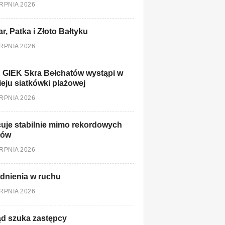
ERPNIA 2026
r, Patka i Złoto Bałtyku
ERPNIA 2026
 GIEK Skra Bełchatów wystąpi w
ieju siatkówki plażowej
ERPNIA 2026
uje stabilnie mimo rekordowych
łów
ERPNIA 2026
dnienia w ruchu
ERPNIA 2026
d szuka zastępcy