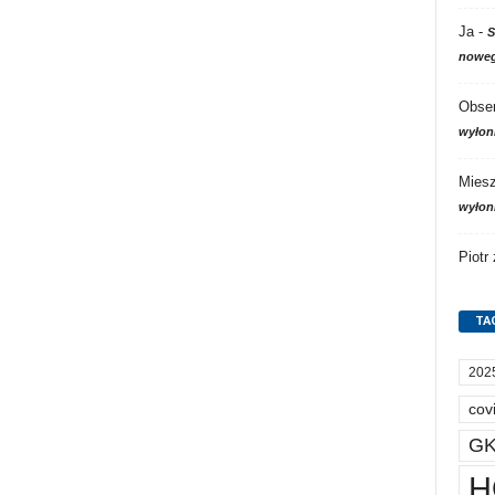
Ja
-
S
noweg
Obser
wyłon
Mies
wyłon
Piotr
TA
202
cov
GK
H