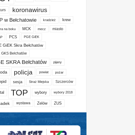
koronawirus
kurs
P w Bełchatowie
krew
kradzież
MCK
miasto
ura na boku
mecz
PCS
PGE GiEK
BP
 GiEK Skra Bełchatów
 GKS Bełchatów
E SKRA Bełchatów
pijany
policja
oda
powiat
pożar
epid
sesja
Szczerców
Straż Miejska
TOP
tal
wybory
wybory 2018
adek
Zelów
ZUS
wystawa