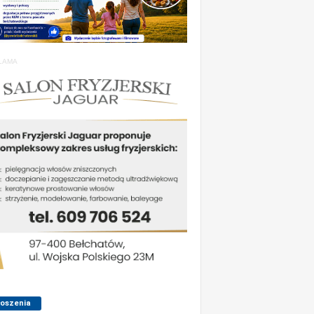
LAMA
łoszenia