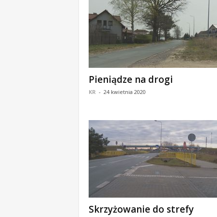
m
a
c
j
e
z
r
Pieniądze na drogi
e
g
KR
-
24 kwietnia 2020
i
o
n
u
Skrzyżowanie do strefy