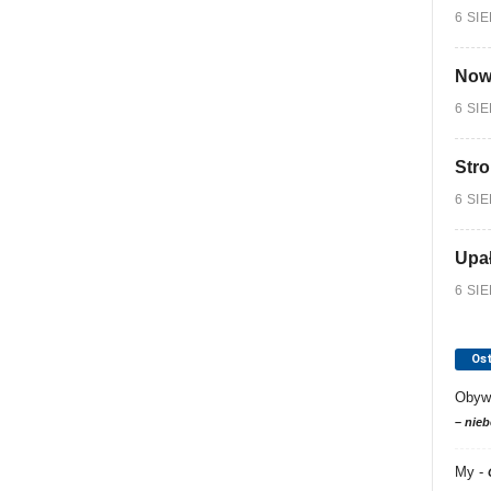
6 SI
Nowy
6 SI
Stro
6 SI
Upa
6 SI
Os
Obyw
– nieb
My
-