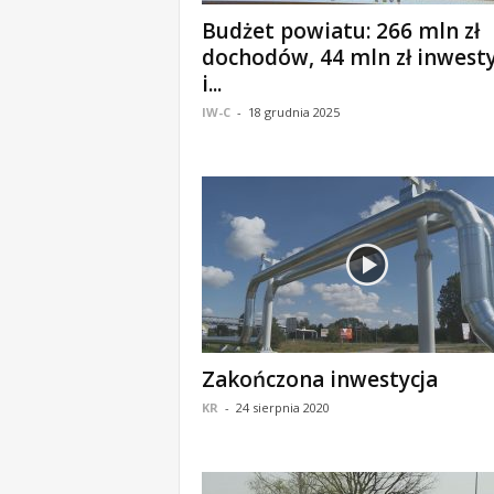
o
Budżet powiatu: 266 mln zł
m
dochodów, 44 mln zł inwesty
o
i...
ś
IW-C
-
18 grudnia 2025
c
i
B
e
ł
c
h
a
t
ó
w
,
Zakończona inwestycja
i
KR
-
24 sierpnia 2020
n
f
o
r