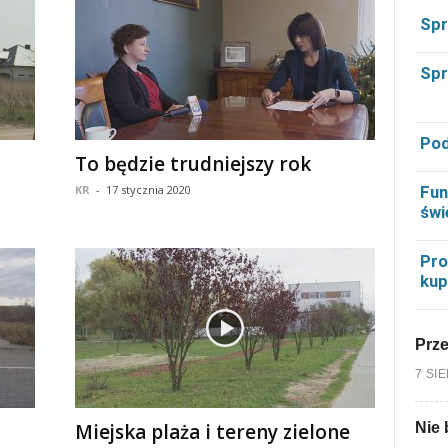
Spr
Spr
Pod
To będzie trudniejszy rok
Fun
KR
-
17 stycznia 2020
świ
Pro
kup
Prz
7 SI
Nie 
Miejska plaża i tereny zielone