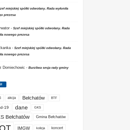
zef miejskiej spółki odwołany. Rada wyłoniła
o prezesa
wator
-
Szef miejskiej spółki odwołany. Rada
iła nowego prezesa
zkanka
-
Szef miejskiej spółki odwołany. Rada
iła nowego prezesa
 z Domiechowic
-
Burzliwa sesja rady gminy
GI
Bełchatów
akcja
5
BTF
dane
id-19
GKS
S Bełchatów
Gmina Bełchatów
OT
IMGW
koncert
kolizja