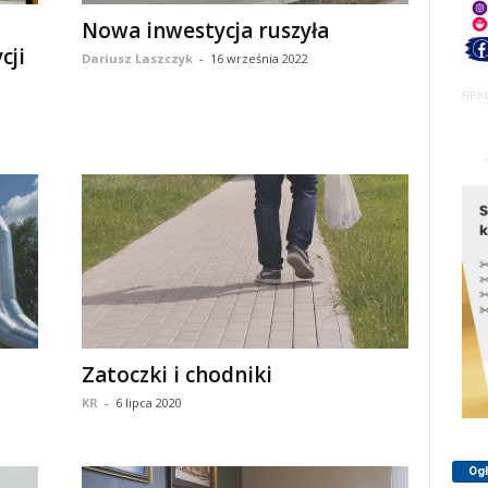
Nowa inwestycja ruszyła
cji
Dariusz Laszczyk
-
16 września 2022
REK
Zatoczki i chodniki
KR
-
6 lipca 2020
Og