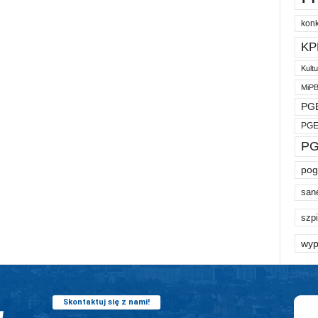
kon
KP
Kult
MiP
PGE
PGE
PG
pog
san
szpi
wyp
Skontaktuj się z nami!